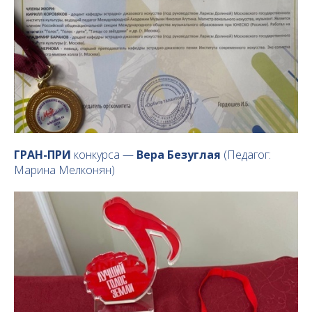
ГРАН-ПРИ
конкурса —
Вера Безуглая
(Педагог:
Марина Мелконян)