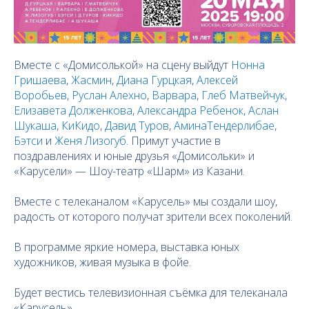
Вместе с «Домисолькой» на сцену выйдут
Нонна
Гришаева
,
Жасмин
,
Диана Гурцкая
,
Алексей
Воробьев
,
Руслан Алехно
,
Варвара
,
Глеб Матвейчук
,
Елизавета Долженкова
,
Александра Ребенок
,
Аслан
Шукаша
,
КиКидо
,
Давид Туров
,
АминаТендерлибае
,
Бэтси
и
Женя Лизогуб
. Примут участие в
поздравлениях и юные друзья «Домисольки» и
«Карусели» — Шоу-театр «Шарм» из Казани.
Вместе с телеканалом «Карусель» мы создали шоу,
радость от которого получат зрители всех поколений.
В программе яркие номера, выставка юных
художников, живая музыка в фойе.
Будет вестись телевизионная съёмка для телеканала
«Карусель».