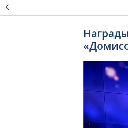
Награды
«Домис