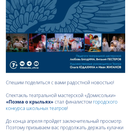
Спешим поделиться с вами радостной новостью!
Спектакль театральной мастерской «Домисольки»
«Поэма о крыльях»
стал финалистом
городского
конкурса школьных театров
!
До конца апреля пройдет заключительный просмотр.
Поэтому призываем вас продолжать держать кулачки