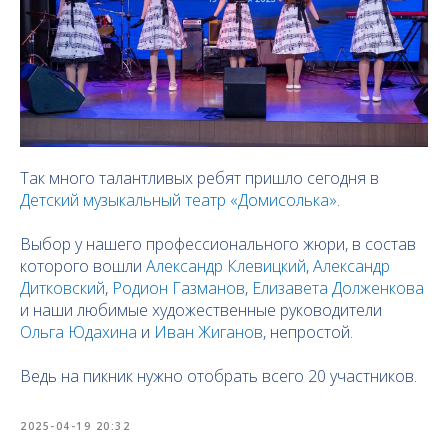
Так много талантливых ребят пришло сегодня в
Детский музыкальный театр «Домисолька»
.
Выбор у нашего профессионального жюри, в состав
которого вошли
Александр Клевицкий
,
Александр
Дитковский
,
Родион Газманов
,
Елизавета Долженкова
и наши любимые художественные руководители
Ольга Юдахина
и
Иван Жиганов
, непростой.
Ведь на пикник нужно отобрать всего 20 участников.
2025-04-19 20:32