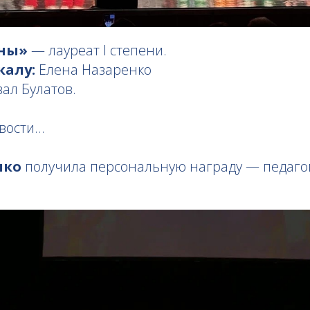
аны»
— лауреат I степени.
калу:
Елена Назаренко
ал Булатов.
вости...
нко
получила персональную награду — педаго