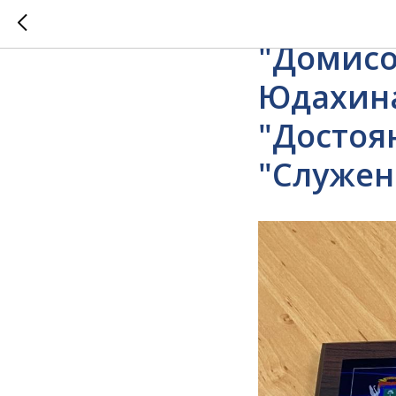
Художес
"Домисо
Юдахина
"Достоя
"Служен