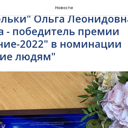
твенный руководитель
Новости
льки" Ольга Леонидовн
 - победитель премии
ние-2022" в номинации
ие людям"