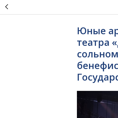
Юные ар
театра 
сольном
бенефис 
Государ