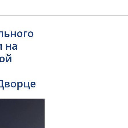
льного
 на
шой
Дворце